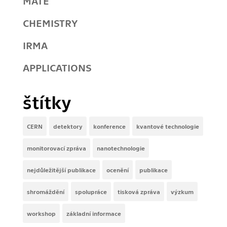
MATE
CHEMISTRY
IRMA
APPLICATIONS
štítky
CERN
detektory
konference
kvantové technologie
monitorovací zpráva
nanotechnologie
nejdůležitější publikace
ocenění
publikace
shromáždění
spolupráce
tisková zpráva
výzkum
workshop
základní informace