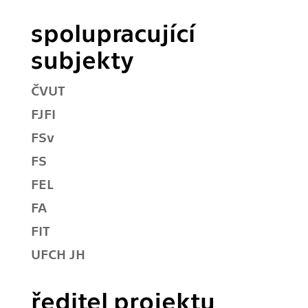
spolupracující
subjekty
ČVUT
FJFI
FSv
FS
FEL
FA
FIT
UFCH JH
ředitel projektu